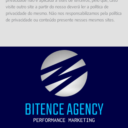
privacidade não é aplicada a sites de terceiros, pelo que, caso
visite outro site a partir do nosso deverá ler a política de
privacidade do mesmo. Não nos responsabilizamos pela política
de privacidade ou conteúdo presente nesses mesmos sites.