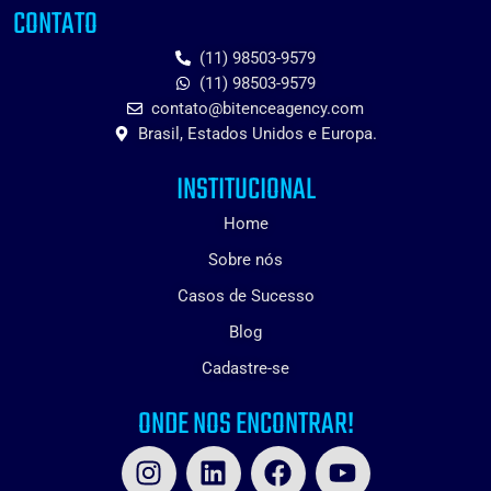
CONTATO
(11) 98503-9579
(11) 98503-9579
contato@bitenceagency.com
Brasil, Estados Unidos e Europa.
INSTITUCIONAL
Home
Sobre nós
Casos de Sucesso
Blog
Cadastre-se
ONDE NOS ENCONTRAR!
I
L
F
Y
n
i
a
o