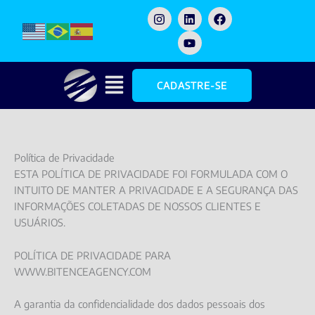
Skip
I
L
Y
F
n
i
o
a
to
s
n
u
c
content
t
k
t
e
a
e
u
b
g
d
b
o
Menu
r
i
e
o
CADASTRE-SE
a
n
k
m
Política de Privacidade
ESTA POLÍTICA DE PRIVACIDADE FOI FORMULADA COM O
INTUITO DE MANTER A PRIVACIDADE E A SEGURANÇA DAS
INFORMAÇÕES COLETADAS DE NOSSOS CLIENTES E
USUÁRIOS.
POLÍTICA DE PRIVACIDADE PARA
WWW.BITENCEAGENCY.COM
A garantia da confidencialidade dos dados pessoais dos